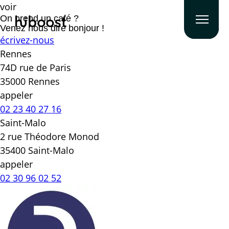
voir
On prend un café ?
Venez nous dire bonjour !
écrivez-nous
Rennes
74D rue de Paris
35000 Rennes
appeler
02 23 40 27 16
Saint-Malo
2 rue Théodore Monod
35400 Saint-Malo
appeler
02 30 96 02 52