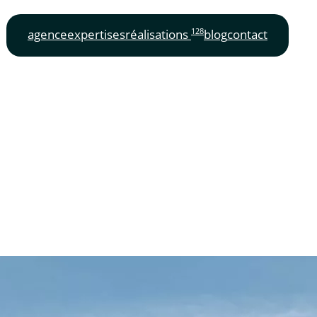
128
agence
expertises
réalisations
blog
contact