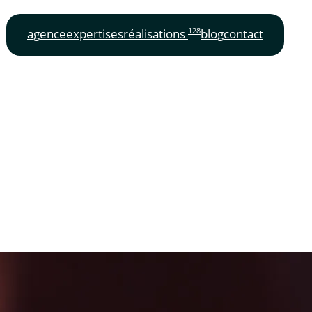
128
agence
expertises
réalisations
blog
contact